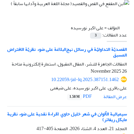
المؤلف =
علی اکبر نورسیده
عدد المقالات:
3
القصديّة التداوليّة في رسائل نهج‌البلاغة على ضوء نظريّة الافتراض
المسبق
المقالات الجاهزة للنشر، المقال المقبول، استمارة إلكترونية متاحة
26 November 2025
10.22059/jal-lq.2025.387151.1462
علی باقری، علی اکبر نورسیده، علی ضیغمی
PDF
عرض المقالة
1.58 M
سيميائية الألوان في شعر خليل حاوي (قراءة نقدية علی ضوء نظرية
مايكل ريفاتر)
المجلد 21، العدد 4، الشتاء 2026، الصفحة
405-417