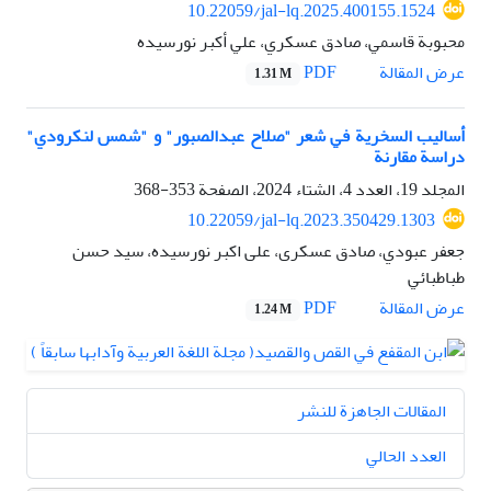
10.22059/jal-lq.2025.400155.1524
محبوبة قاسمي، صادق عسکري، علي أكبر نورسیده
PDF
عرض المقالة
1.31 M
أساليب السخرية في شعر "صلاح عبدالصبور" و "شمس لنكرودي"
دراسة مقارنة
المجلد 19، العدد 4، الشتاء 2024، الصفحة
353-368
10.22059/jal-lq.2023.350429.1303
جعفر عبودي، صادق عسکری، علی اکبر نورسیده، سيد حسن
طباطبائي
PDF
عرض المقالة
1.24 M
المقالات الجاهزة للنشر
العدد الحالي