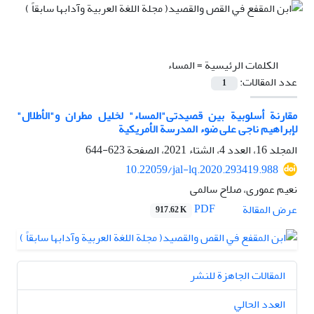
الكلمات الرئيسية =
المساء
عدد المقالات:
1
مقارنة أسلوبیة بین قصیدتی"المساء" لخلیل مطران و"الأطلال"
لإبراهیم ناجی علی ضوء المدرسة الأمریکیة
المجلد 16، العدد 4، الشتاء 2021، الصفحة
623-644
10.22059/jal-lq.2020.293419.988
نعیم عموری، صلاح سالمی
PDF
عرض المقالة
917.62 K
المقالات الجاهزة للنشر
العدد الحالي