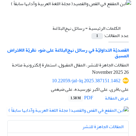
الكلمات الرئيسية =
رسائل نهج‌البلاغة
عدد المقالات:
1
القصديّة التداوليّة في رسائل نهج‌البلاغة على ضوء نظريّة الافتراض
المسبق
المقالات الجاهزة للنشر، المقال المقبول، استمارة إلكترونية متاحة
26 November 2025
10.22059/jal-lq.2025.387151.1462
علی باقری، علی اکبر نورسیده، علی ضیغمی
PDF
عرض المقالة
1.58 M
المقالات الجاهزة للنشر