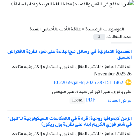
الموضوعات الرئيسية =
علاقة الأدب بالأجناس الفنية
عدد المقالات:
5
القصديّة التداوليّة في رسائل نهج‌البلاغة على ضوء نظريّة الافتراض
المسبق
المقالات الجاهزة للنشر، المقال المقبول، استمارة إلكترونية متاحة
26 November 2025
10.22059/jal-lq.2025.387151.1462
علی باقری، علی اکبر نورسیده، علی ضیغمی
PDF
عرض المقالة
1.58 M
الزمن كجغرافيا روحية: قراءة في الانعكاسات السيكولوجية لـ"للیل"
في شعر فوزي الكریم (بناء على نظرية بول ريكور)
المقالات الجاهزة للنشر، المقال المقبول، استمارة إلكترونية متاحة