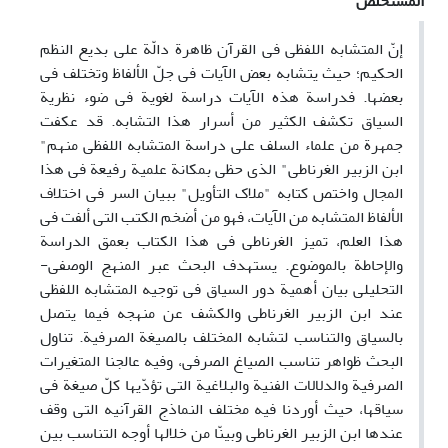
المستخلص
إنّ المتشابه اللفظی فی القرآن ظاهرة دالّة على بدیع النظم
الحکیم؛ حیث یتشابه بعض الآیات فی جلّ الألفاظ وتختلف فی
بعضها. فدراسة هذه الآیات دراسة لغویة فی ضوء نظریة
السیاق تکشف الکثیر من أسرار هذا التشابه. قد عکفت
جمهرة من علماء السلف على دراسة المتشابه اللفظی منهم"
ابن الزبیر الغرناطی" الذی حظی بمکانة علمیة رفیعة فی هذا
المجال واختص کتابه "ملاک التأویل" ببیان السر فی اختلاف
الألفاظ المتشابه من الآیات، فهو من أضخم الکتب التی ألفت فی
هذا العلم، تمیز الغرناطی فی هذا الکتاب بعمق الدراسة
والإحاطة بالموضوع. یستهدف البحث عبر المنهج الوصفی-
التحلیلی بیان أهمیة دور السیاق فی توجیه المتشابه اللفظی
عند ابن الزبیر الغرناطی والکشف عن منهجه فیما یتصل
بالسیاق والتناسب لتشابه المختلف بالصیغة الصرفیة. تناول
البحث ظواهر تناسب الصیاغ الصرفی، وفیه عالجنا المتغیرات
الصرفیة والدلالات الفنیة والبلاغیة التی تؤدّیها کلّ صیغة فی
سیاقها، حیث أوردنا فیه مختلف النماذج القرآنیه التی وقف
عندها ابن الزبیر الغرناطی وبینّا من خلالها أوجه التناسب بین