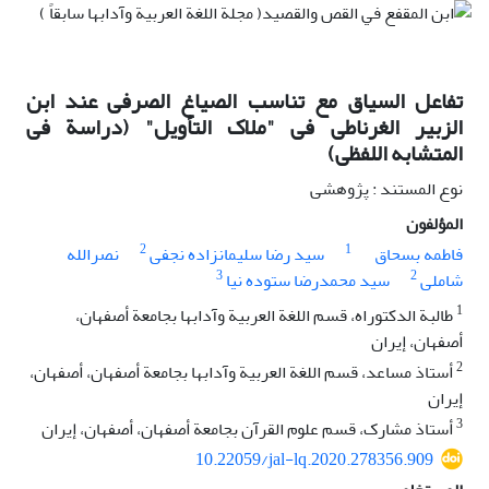
تفاعل السیاق مع تناسب الصیاغ الصرفی عند ابن
الزبیر الغرناطی فی "ملاک التأویل" (دراسة فی
المتشابه اللفظی)
نوع المستند : پژوهشی
المؤلفون
2
1
فاطمه بسحاق
سید رضا سلیمانزاده نجفی
نصرالله
3
2
شاملی
سید محمدرضا ستوده نیا
1
طالبة الدکتوراه، قسم اللغة العربیة وآدابها بجامعة أصفهان،
أصفهان، إیران
2
أستاذ مساعد، قسم اللغة العربیة وآدابها بجامعة أصفهان، أصفهان،
إیران
3
أستاذ مشارک، قسم علوم القرآن بجامعة أصفهان، أصفهان، إیران
10.22059/jal-lq.2020.278356.909