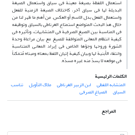
استعمال اللفظة بصیغة معینة فی سیاق واستعمال الصیغة
البدیلة لها فی سیاق آخر، کاختلاف الصیغة الزمنیة للفعل
واستعمال الفعل بدل الاسم أو العکس. من أهم ما ظهر لنا من
خلال هذ البحث المتواضع استمتاع الغرناطی بالسیاق وتوظیفه
فی المناسبة بین الصیغ الصرفیة فی المتشابهات، وتأثیره فی
کیفیة انتظام المعانی المتوافقة للصیغ مع بیان مراعاة وحدة
السّورة وروحها وجوّها الخاص فی إیراد المعانی المتناسبة
وانتقاء الأبنیة لها وبیان کیفیة إتیان اللفظ بمعناه ومبناه مُتمَکناً
فی موقعه لا یسدّ منه غیره مسدّه.
الكلمات الرئيسية
المتشابه اللفظی
ابن الزبیر الغرناطی
ملاک التأویل
تناسب
السیاق
الصیاغ الصرفی
المراجع