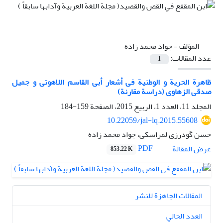
المؤلف =
جواد محمد زاده
عدد المقالات:
1
ظاهرة الحریة و الوطنیة فی أشعار أبی القاسم اللاهوتی و جمیل
صدقی الزهاوی (دراسة مقارنة)
المجلد 11، العدد 1، الربيع 2015، الصفحة
159-184
10.22059/jal-lq.2015.55608
حسن گودرزی لمراسکی، جواد محمد زاده
PDF
عرض المقالة
853.22 K
المقالات الجاهزة للنشر
العدد الحالي