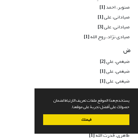
صنوبر، احمد
[1]
صیادانی، علی
[1]
صیادانی، علی
[3]
صیادی نژاد، روح الله
[1]
ض
ضيغمي، علي
[2]
ضیغمی، علی
[1]
ضیغمی، علی
[1]
ط
يستخدم هذا الموقع ملفات تعريف الارتباط لضمان
طالب پور، دانا
[1]
حصولك على أفضل تجربة على موقعنا.
طالب زاده شوشتری، عباس
[1]
فهمتك
طالبی قره قشلاقی، جمال
[4]
طاهری، قدرت الله
[1]