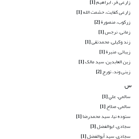
زارعی فر، ابراهیم
[1]
زارعی کفایت، حشمت الله
[1]
زرکوب، منصورة
[2]
زمانی، نرجس
[1]
زند وکیلی، محمدتقی
[1]
زیبائی، منیرة
[1]
زین العابدین، سید مالک
[1]
زینی وند، تورج
[2]
س
سالمي، علي
[1]
سالمی، صلاح
[1]
ستوده نیا، سید محمدرضا
[1]
سجادی، ابوالفضل
[3]
سجادی، سید أبوالفضل
[1]