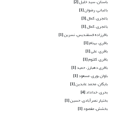
باستان، سید خلیل
[2]
باغبانی، رضوان
[1]
باغجری، کمال
[3]
باغجری، کمال
[1]
باقرزاده فسقندیس، نسرین
[1]
باقری، بهنام
[1]
باقری، علی
[1]
باقری، کلثوم
[1]
باقری دهبارز، حمید
[1]
باوان ‌بوری، مسعود
[1]
بایگان، محمد عابدین
[1]
بحری، خداداد
[4]
بختیار نصرآبادی، حسین
[1]
بخشش، مقصود
[1]