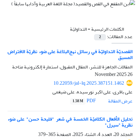
الكلمات الرئيسية =
التداوليّة
عدد المقالات:
2
القصديّة التداوليّة في رسائل نهج‌البلاغة على ضوء نظريّة الافتراض
المسبق
المقالات الجاهزة للنشر، المقال المقبول، استمارة إلكترونية متاحة
26 November 2025
10.22059/jal-lq.2025.387151.1462
علی باقری، علی اکبر نورسیده، علی ضیغمی
PDF
عرض المقالة
1.58 M
تحليل الأفعال الكلاميّة الخمسة في شعر "فليحة حسن" علی ضوء
نظرية "سيرل"
المجلد 20، العدد 4، الشتاء 2025، الصفحة
365-379