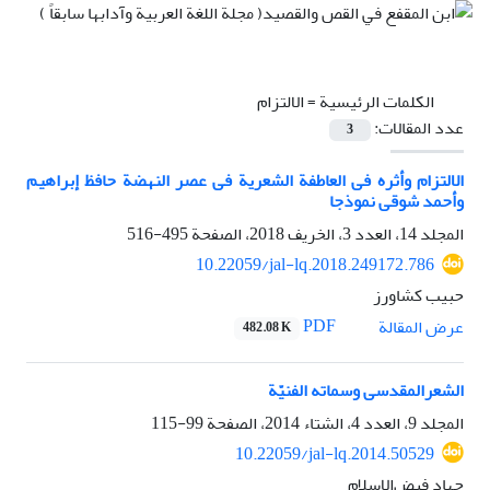
الكلمات الرئيسية =
الالتزام
عدد المقالات:
3
الالتزام وأثره فی العاطفة الشعریة فی عصر النهضة حافظ إبراهیم
وأحمد شوقی نموذجا
المجلد 14، العدد 3، الخريف 2018، الصفحة
495-516
10.22059/jal-lq.2018.249172.786
حبیب کشاورز
PDF
عرض المقالة
482.08 K
الشعرالمقدسی وسماته الفنیّة
المجلد 9، العدد 4، الشتاء 2014، الصفحة
99-115
10.22059/jal-lq.2014.50529
جهاد فیض‌الإسلام