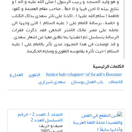
و هو ولید المسجد و ربیب الرسول ( صلی الله علیه و آله ) و
نتایج بیئه لا لحن فیها و لا خطأ ، صاحب مقام العصمة و کفوء
فاطمة ( سلام الله علیها ) ، اکدنا علی تاثر سعدی بذاک الکتاب
و خاصة ً برسالة الامام علی ( علیه السلام ) التی وجهها الی
عامله علی مصر مالک الاشتر النخعی فقد ذکرت فقرات
الرسالة بتسلسل ثم اعقبتها بما تطابق معها من اشعار سعدی .
و قد اوضحت فی هذا المجهود مدی تأثر بالامام علی ( علیه
السلام ) حیث تأثره بقاموسه اللغوی و وصایاه الحکیمة.
الكلمات الرئيسية
“Justice bab (chapter)” of Sa’adi’s Boostan
التقوی
العدل و
الانصاف
باب العدل بوستان
سعدی شیرازی
المجلد 1، العدد 2 - الرقم
المسلسل للعدد 2
صیف و خریف
الصيف 2005