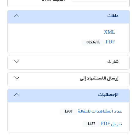
ملفات
XML
PDF
605.67 K
شارك
إرسال الاستشهاد إلى
الإحصائيات
عدد المشاهدات للمقالة
1,968
تنزیل PDF
1,457