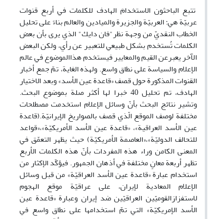
تتبع الباحثون الاستخدامَ الهادف للكلمات في أربع قنوات
عربيّة هي: العربيّة والجزيرة والميادين والعالم بناءً على تحليل
الخطاب النقديّ من وجهة نظر"فان دايك" الذي يرى بأن بعض
الكلمات تُستخدم بشكل طبيعي للتعبير عن رأي، ولكن البعض
الآخر يعبرعن القيم والمعايير فيستخدم هذاالموضوع في عالم
الإعلام والسياسة على نطاق واسع. ولهذه الغاية، تمّ جمع أخبار
القنوات المذكورة حول قصف «قاعدة عين الأسد» وبعد الاختيار
الهادف، تم تحليل 40 خبرا لها أكثر صلة بموضوع البحث.
وتشير نتائج البحث بأنّ وسائل الإعلام استخدمت مصطلحات
مختلفة لوصف الموقع الّذي قصف بالصواريخ الإيرانيّة.(قاعدة
عين الأسد العراقية»، «قاعدة عين الأسد الأمريكيّة»،«قواعد
للتحالف الدوليّة»،«العاصمة الأمريكيّة) حيث يظهر التعمّق في
المعنى الكامن وراء هذه المفردات بأنّ هذه الكلمات الأربع
تظهر أربعة معانٍ مختلفة في أذهان الجمهور. فيؤكّد الإكثار من
استخدام عبارة «قاعدة عين الأسد العراقيّة» من قبل وسائل
الإعلام المعادية لإيران، على عراقيّة موقع الهجوم
لاستفزازالقوميّين العراقيّين ضد إيران وعبارة «قاعدة عين
الأسد الإمريكيّة» التي تمّ استخدامها على نطاق واسع في