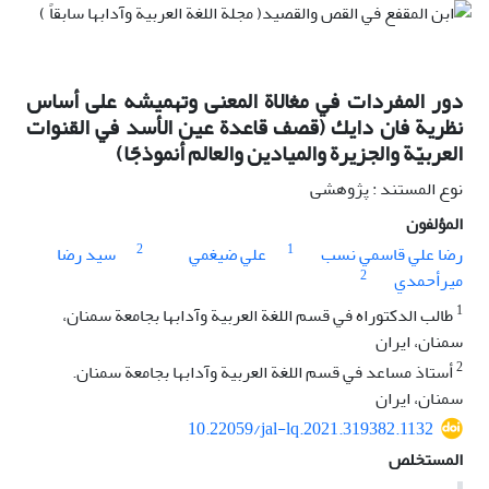
دور المفردات في مغالاة المعنى وتهميشه على أساس
نظرية فان دايك (قصف قاعدة عين الأسد في القنوات
العربيّة والجزيرة والميادين والعالم أنموذجًا)
نوع المستند : پژوهشی
المؤلفون
2
1
رضا علي قاسمي نسب
علي ضيغمي
سيد رضا
2
میرأحمدي
1
طالب الدكتوراه في قسم اللغة العربية وآدابها بجامعة سمنان،
سمنان، ايران
2
أستاذ مساعد في قسم اللغة العربية وآدابها بجامعة سمنان.
سمنان، ايران
10.22059/jal-lq.2021.319382.1132
المستخلص