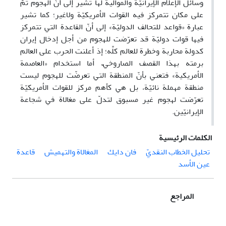
وسائل الإعلام الإيرانيّة والموالية لها تشير إلى أنّ الهجوم تمّ
على مكان تتمركز فيه القوات الأمريكيّة ولاغير؛ كما تشير
عبارة «قواعد للتحالف الدوليّة» إلی أنّ القاعدة التي تتمركز
فيها قوات دوليّة قد تعرّضت للهجوم من أجل إدخال إيران
كدولة محاربة وخطرة للعالم كلِّه؛ إذ أعلنت الحرب علی العالم
برمته بهذا القصف الصاروخيّ، أما استخدام «العاصمة
الأمريكية» فتعني بأنّ المنطقة التي تعرضّت للهجوم ليست
منطقة مهملة نائيّة، بل هي كأهم مركز للقوات الأمريكيّة
تعرّضت لهجوم غير مسبوق لتدلّ على مغالاة في شجاعة
الإيرانيّين.
الكلمات الرئيسية
تحليل الخطاب النقديّ
فان دايك
المغالاة والتهميش
قاعدة
عين الأسد
المراجع