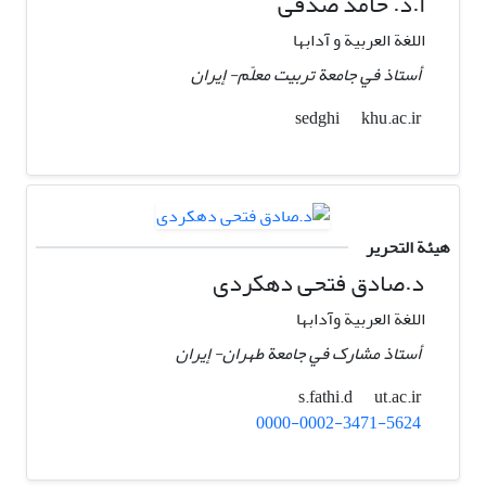
أ.د. حامد صدقی
اللغة العربیة و آدابها
أستاذ في جامعة تربیت معلّم- إيران
khu.ac.ir
sedghi
هيئة التحرير
د.صادق فتحی دهکردی
اللغة العربیة وآدابها
أستاذ مشارک في جامعة طهران- إيران
ut.ac.ir
s.fathi.d
0000-0002-3471-5624