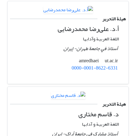
هيئة التحرير
أ.د. علی‌رضا محمدرضایی
اللغة العربیة وآدابها
أستاذ في جامعة طهران- إيران
ut.ac.ir
amredhaei
0000-0001-8622-6331
هيئة التحرير
د. قاسم مختاری
اللغة العربیة و آدابها
أستاذ مشارک في جامعة أراک- إيران