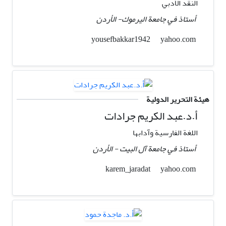
النقد الأدبي
أستاذ في جامعة اليرموك- الأردن
yahoo.com
yousefbakkar1942
هيئة التحرير الدولية
أ.د.عبد الكريم جرادات
اللغة الفارسية وآدابها
أستاذ في جامعة آل البيت - الأردن
yahoo.com
karem_jaradat