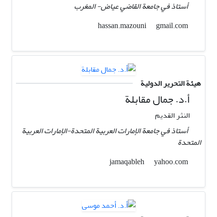
أستاذ في جامعة القاضي عیاض- المغرب
gmail.com
hassan.mazouni
هيئة التحرير الدولية
أ.د. جمال مقابلة
النثر القدیم
أستاذ في جامعة الإمارات العربیة المتحدة-الإمارات العربیة
المتحدة
yahoo.com
jamaqableh