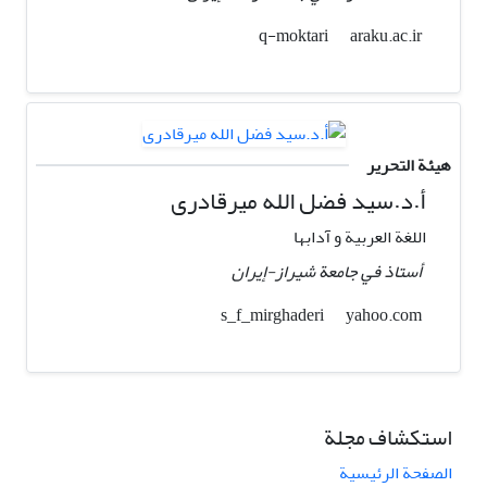
araku.ac.ir
q-moktari
هيئة التحرير
أ.د.سید فضل الله میرقادری
اللغة العربیة و آدابها
أستاذ في جامعة شیراز-إيران
yahoo.com
s_f_mirghaderi
استكشاف مجلة
الصفحة الرئيسية