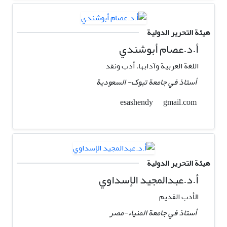
هيئة التحرير الدولية
أ.د.عصام أبوشندي
اللغة العربية وآدابها، أدب ونقد
أستاذ في جامعة تبوک- السعودیة
gmail.com
esashendy
هيئة التحرير الدولية
أ.د.عبدالمجید الإسداوي
الأدب القدیم
أستاذ في جامعة المنیاء-مصر