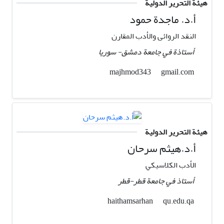
هيئة التحرير الدولية
أ.د. ماجدة حمود
النقد الروائی والأدب المقارن
أستاذة في جامعة دمشق- سوریا
gmail.com
majhmod343
هيئة التحرير الدولية
أ.د.هيثم سرحان
الأدب الكلاسيكي
أستاذ في جامعة قطر-قطر
qu.edu.qa
haithamsarhan