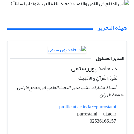
هيئة التحرير
المدير المسئول
د. حامد پوررستمی
عُلُومُ القُرْآنِ وَ الحَدِیث
أستاذ مشارك، نائب مدير البحث العلمي في مجمع فارابي
بجامعة طهران
profile.ut.ac.ir/fa/~purrostami
ut.ac.ir
purrostami
02536166157