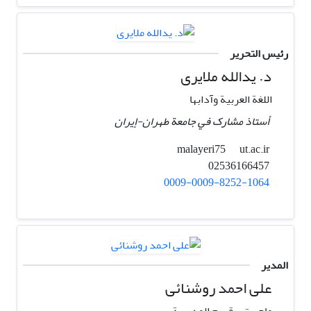
رئيس التحرير
د. یدالله ملایری
اللغة العربیة وآدابها
أستاذ مشارک في جامعة طهران-إيران
ut.ac.ir
malayeri75
02536166457
0009-0009-8252-1064
المدير
علی ‌احمد روشنائی
ماجستیر قسم المدیریة