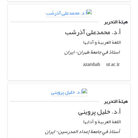
هيئة التحرير
أ.د. محمدعلی آذرشب
اللغة العربیة و آدابها
استاذ في جامعة طهران- ايران
ut.ac.ir
azarshab
هيئة التحرير
أ.د. خلیل پروینی
اللغة العربیة و آدابها
أستاذ في جامعة إعداد المدرسین- ايران