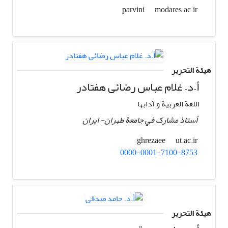
modares.ac.ir
parvini
هيئة التحرير
أ.د. غلام عباس رضائی هفتادر
اللغة العربیة و آدابها
أستاذ مشارک في جامعة طهران- ايران
ut.ac.ir
ghrezaee
0000-0001-7100-8753
هيئة التحرير