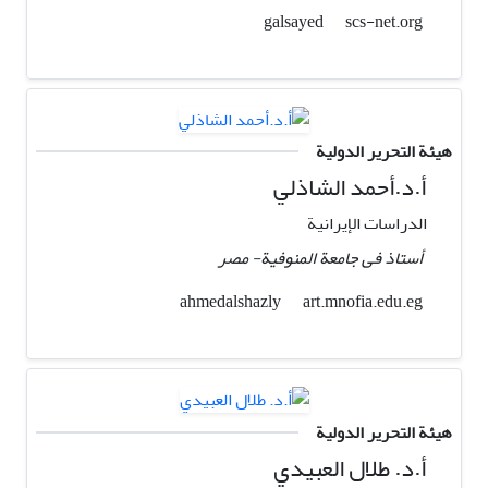
scs-net.org
galsayed
هيئة التحرير الدولية
أ.د.أحمد الشاذلي
الدراسات الإیرانیة
أستاذ فی جامعة المنوفیة- مصر
art.mnofia.edu.eg
ahmedalshazly
هيئة التحرير الدولية
أ.د. طلال العبيدي