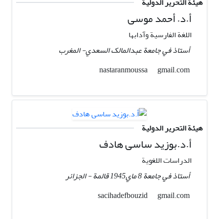
هيئة التحرير الدولية
أ.د. أحمد موسی
اللغة الفارسیة وآدابها
أستاذ في جامعة عبدالمالک السعدي- المغرب
gmail.com
nastaranmoussa
هيئة التحرير الدولية
أ.د.بوزيد ساسی هادف
الدراسات اللغوية
أستاذ في جامعة 8 ماي1945 قالمة - الجزائر
gmail.com
sacihadefbouzid