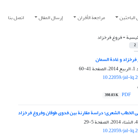
 الباحثين
مراجعة الأقران
إرسال المقال
اتصل بنا
ئيسية =
فروغ فرخزاد
2
 فرخزاد و غادة السمان
41-60
10.22059/jal-lq.
PDF
398.03 K
 فی الخطاب الشعری؛ دراسة مقارنة بین فدوى طوقان وفروغ فرخزاد
5-29
10.22059/jal-lq.