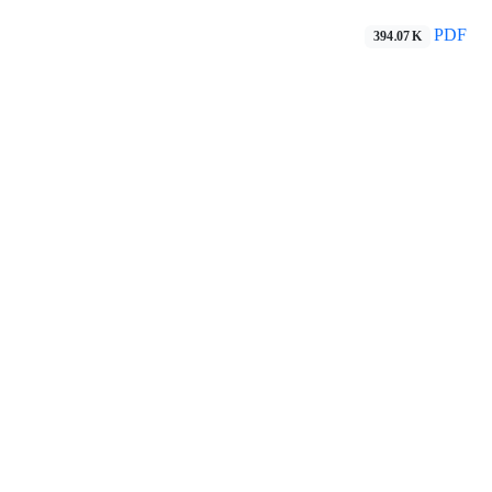
PDF
394.07 K