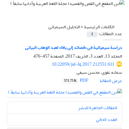
الكلمات الرئيسية =
التحلیل السیمیائی
عدد المقالات:
1
دراسة سیمیائیة فی «قصائد إلى یافا» لعبد الوهاب البیاتی
المجلد 13، العدد 3، الخريف 2017، الصفحة
457-476
10.22059/jal-lq.2017.212551.611
سمانه نقوی، محسن سیفی
PDF
عرض المقالة
571.75 K
المقالات الجاهزة للنشر
العدد الحالي