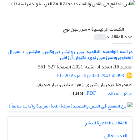
الكلمات الرئيسية =
سرزمين نوچ
عدد المقالات:
1
دراسة الواقعیة النقدیة بین روایتى «بروکلین هایتس » لمیرال
الطحاوی و«سرزمین نوچ» لکیوان أرزاقی
المجلد 16، العدد 4، الشتاء 2021، الصفحة
527-551
10.22059/jal-lq.2020.294350.993
احمدرضا حیدریان شهری، زهرا حقایقی، بهار صدیقی
PDF
عرض المقالة
1.24 M
المقالات الجاهزة للنشر
العدد الحالي