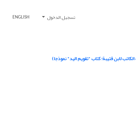
تسجيل الدخول
ENGLISH
الکاتب لابن قتيبة؛ کتاب "تقويم اليد" نموذجا)