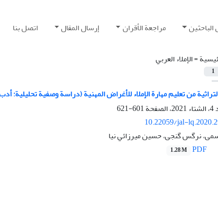
 الباحثين
مراجعة الأقران
إرسال المقال
اتصل بنا
ئيسية =
الإملاء العربي
1
تراثية من تعليم مهارة الإملاء للأغراض المهنية (دراسة وصفية تحليلية: أدب 
601-621
10.22059/jal-lq.2020.
سمی، نرگس گنجی، حسین ميرزائي نیا
PDF
1.28 M