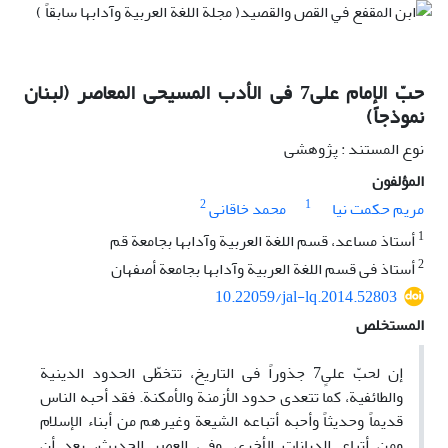
حبّ الإمام علی7 فی الأدب المسیحی المعاصر (لبنان
نموذجاً)
نوع المستند : پژوهشی
المؤلفون
2
1
مریم حکمت نیا
محمد خاقانی
1
أستاذ مساعد، قسم اللغة العربیة وآدابها بجامعة قم
2
أستاذ فی قسم اللغة العربیة وآدابها بجامعة أصفهان
10.22059/jal-lq.2014.52803
المستخلص
إن لحبّ علیٍ7 جذوراً فی التاریخ، تتخطّى الحدود الدینیة
والطائفیة، کما تتعدى حدود الأزمنة والأمکنة. فقد أحبه الناس
قدیماً وحدیثاً وأحبه أتباعه الشیعة وغیرهم من أبناء الإسلام
ومن أتباع الدیانات الأخرى. وفی العصر الحدیث، بعد أن