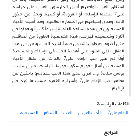
استفاق العرب لواقعهم أقبل الدارسون العرب على دراسة
علی7 تدعیما للإسلام، أو العروبة، أو کلیهما وبحثا عن جذور
الأمة، ومدى إسهامهم فی الحضارة العالمیة. وقد أسهم الأدباء
المسیحیون فی هذه الساحة العلمیة إسهاماً کبیراً وتعمقوا فی
آثاره وشخصیته فهزتهم هذه الشخصیة العلویة من أعماقهم
حتى أحبوه، فجعلوا ینشدون فیه أناشید الحب، ونحن فی هذا
المقال نلقی الضوء على أهمیة الحب فی الإسلام والمسیحیة
أولاً ثم على حب الإمام علی7 بالذات من منظار الأدباء
المسیحیین أمثال: جورج شکور، جوزیف الهاشم، نصری سلهب،
بولس سلامة و... لنرى مدى هذا الحب عندهم؛ باحثین عن
مظاهر حب الإمام علی7 وأسراره الخفیة حسب ما نجد فی
آرائهم.
الكلمات الرئيسية
الإمام علی7
الأدب العربی
الحب
الإسلام
المسیحیة
المراجع