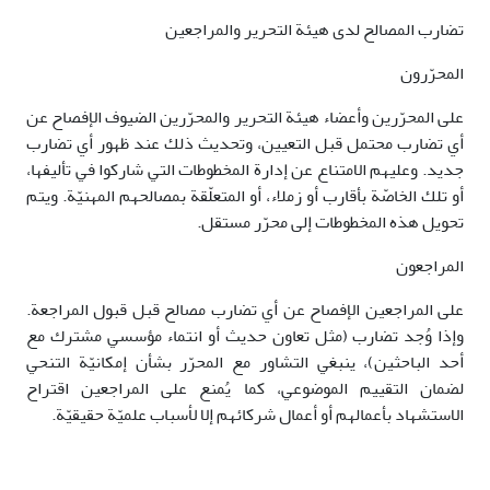
تضارب المصالح لدى هيئة التحرير والمراجعين
المحرّرون
على المحرّرين وأعضاء هيئة التحرير والمحرّرين الضيوف الإفصاح عن
أي تضارب محتمل قبل التعيين، وتحديث ذلك عند ظهور أي تضارب
جديد. وعليهم الامتناع عن إدارة المخطوطات التي شاركوا في تأليفها،
أو تلك الخاصّة بأقارب أو زملاء، أو المتعلّقة بمصالحهم المهنيّة. ويتم
تحويل هذه المخطوطات إلى محرّر مستقل.
المراجعون
على المراجعين الإفصاح عن أي تضارب مصالح قبل قبول المراجعة.
وإذا وُجد تضارب (مثل تعاون حديث أو انتماء مؤسسي مشترك مع
أحد الباحثين)، ينبغي التشاور مع المحرّر بشأن إمكانيّة التنحي
لضمان التقييم الموضوعي، كما يُمنع على المراجعين اقتراح
الاستشهاد بأعمالهم أو أعمال شركائهم إلا لأسباب علميّة حقيقيّة.