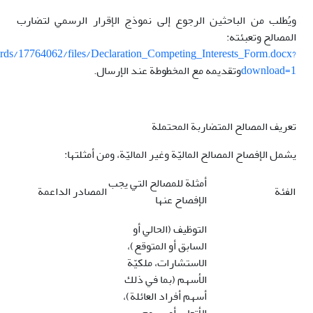
ويُطلب من الباحثين الرجوع إلى نموذج الإقرار الرسمي لتضارب
المصالح وتعبئته:
ords/17764062/files/Declaration_Competing_Interests_Form.docx?
download=1
وتقديمه مع المخطوطة عند الإرسال.
تعريف المصالح المتضاربة المحتملة
يشمل الإفصاح المصالح الماليّة وغير الماليّة، ومن أمثلتها:
أمثلة للمصالح التي يجب
الفئة
المصادر الداعمة
الإفصاح عنها
التوظيف (الحالي أو
السابق أو المتوقع)،
الاستشارات، ملكيّة
الأسهم (بما في ذلك
أسهم أفراد العائلة)،