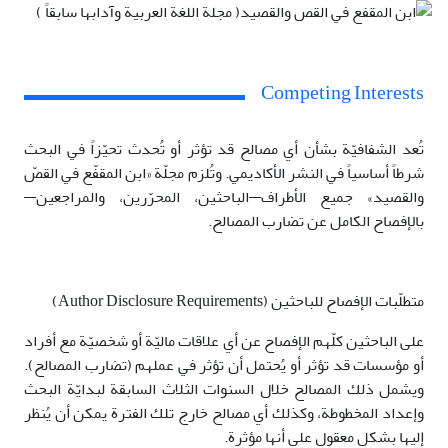
Competing Interests
تُعد الشفافيّة بشأن أي مصالح قد تؤثر أو تُحدث تحيّزاً في البحث
شرطاً أساسياً في النشر الأكاديمي. وتُلزم مجلّة «ابن المقفّع في القصّ
والقصيد» جميع الأطراف—الباحثين، المحرّرين، والمراجعين—
بالإفصاح الكامل عن تضارب المصالح.
متطلّبات الإفصاح للباحثين (Author Disclosure Requirements)
على الباحثين كلّهم الإفصاح عن أي علاقات ماليّة أو شخصيّة مع أفراد
أو مؤسسات قد تؤثر أو يُحتمل أن تؤثر في عملهم (تضارب المصالح).
ويشمل ذلك المصالح خلال السنوات الثلاث السابقة لبدايّة البحث
وإعداد المخطوطة، وكذلك أي مصالح خارج تلك الفترة يمكن أن يُنظر
إليها بشكل معقول على أنها مؤثرة.