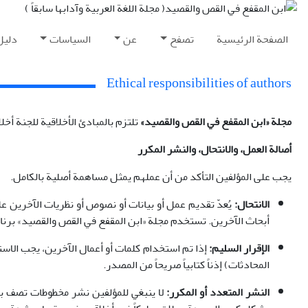
الصفحة الرئيسية
تصفح
عن
السياسات
دليل
Ethical responsibilities of authors
مجلة «ابن المقفع في القص والقصيد»
تلتزم بالمبادئ الأخلاقية للجنة أخلاقيات 
أصالة العمل، والانتحال، والنشر المكرر
يجب على المؤلفين التأكد من أن عملهم يمثل مساهمة أصلية بالكامل.
الانتحال:
يُعدّ تقديم عمل أو بيانات أو نصوص أو نظريات الآخرين ع
أبحاث الآخرين. تستخدم مجلة «ابن المقفع في القص والقصيد» برنامج Thenticate
الإقرار السليم:
إذا تم استخدام كلمات أو أعمال الآخرين، يجب الاس
المحادثات) إذناً كتابياً صريحاً من المصدر.
النشر المتعدد أو المكرر:
لا ينبغي للمؤلفين نشر مخطوطات تصف بش