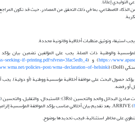
ي التوليدي إعلاناً.
الذكاء الاصطناعي، بما في ذلك التحقق من المصادر، حيث قد تكون المراجع 
كرية.
جب استيفاء وتوثيق متطلبات أخلاقية وقانونية محددة.
مؤسسية والوطنية ذات الصلة. يجب على المؤلفين تضمين بيان يؤكد ال
https://www.apase
) و (
s-seeking-if-printing.pdf?sfvrsn=3fac5edb_4
DoH) (
ww.wma.net/policies-post/wma-declaration-of-helsinki
ياً يؤكد حصول البحث على موافقة أخلاقية مؤسسية ووطنية (أو دولية). يجب أ
ل أو رفضه.
د والتحسين (3Rs): الاستبدال، والتقليل، والتحسين (
s
 تنطوي على مخاطر استثنائية، فيجب تحديدها بوضوح.