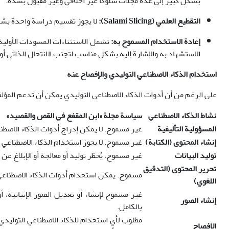
بشكل كبير إلى عدة مجلات سلوكاً غير أخلاقي وغير مقبول بشدة.
التقطيع العلمي (Salami Slicing):
لا يجوز تقسيم دراسة واحدة بشكل 
إعادة الاستخدام المسموح به:
الاستشهاد به والإشارة إليه بشكل مناسب لتجنب الانتحال الذاتي أو
استخدام الذكاء الاصطناعي التوليدي والإفصاح عنه
على الرغم من أن أدوات الذكاء الاصطناعي التوليدي يمكن أن تدعم المؤلفي
نشاط الذكاء الاصطناعي
سياسة مجلة «ابن المقفع في القص والقصيد»
المسؤولية التأليفية
غير مسموح. لا يمكن إدراج أدوات الذكاء الاصطن
إنشاء المحتوى (الكتابة)
غير مسموح. لا يجوز استخدام الذكاء الاصطناعي ل
توليد البيانات
غير مسموح. يُحظر توليد أو معالجة أو الإبلاغ عن 
تحرير المحتوى (التدقيق
مسموح. يمكن استخدام أدوات الذكاء الاصطناعي لت
اللغوي)
غير مسموح لإنشاء أو تعديل الصور الإثباتية، 
إنشاء الصور
بالكامل.
مطلوب لأي استخدام للذكاء الاصطناعي التوليدي
الإفصاح