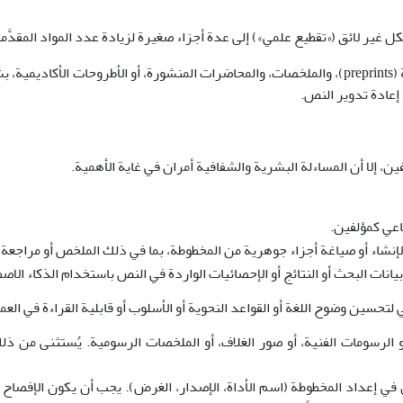
غير لائق («تقطيع علمي») إلى عدة أجزاء صغيرة لزيادة عدد المواد المقدَّمة
تشمل الاستثناءات المسودات الأولية (preprints)، والملخصات، والمحاضرات المنشورة، أو
 إعادة تدوير النص.
ن، إلا أن المساءلة البشرية والشفافية أمران في غاية الأهمية.
اعي كمؤلفين.
إنشاء أو صياغة أجزاء جوهرية من المخطوطة، بما في ذلك الملخص أو مراجعة ال
بيانات البحث أو النتائج أو الإحصائيات الواردة في النص باستخدام الذكاء الاص
حسين وضوح اللغة أو القواعد النحوية أو الأسلوب أو قابلية القراءة في العمل
أو الرسومات الفنية، أو صور الغلاف، أو الملخصات الرسومية. يُستثنى من 
 في إعداد المخطوطة (اسم الأداة، الإصدار، الغرض). يجب أن يكون الإفصاح 