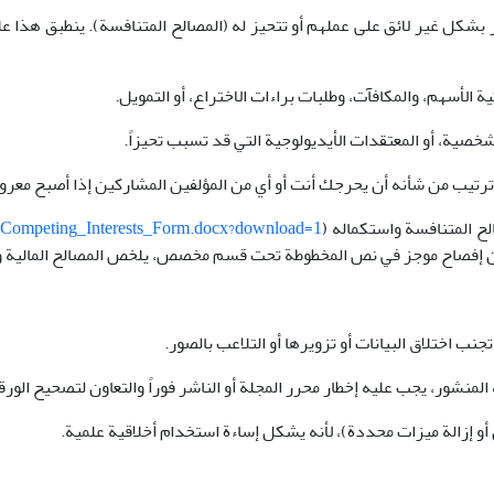
كل غير لائق على عملهم أو تتحيز له (المصالح المتنافسة). ينطبق هذا على ا
 الأسهم، والمكافآت، وطلبات براءات الاختراع، أو التمويل.
الشخصية، أو المعتقدات الأيديولوجية التي قد تسبب تحيزاً.
تيب من شأنه أن يحرجك أنت أو أي من المؤلفين المشاركين إذا أصبح معروفاً
لح المتنافسة واستكماله (
n_Competing_Interests_Form.docx?download=1
ان إفصاح موجز في نص المخطوطة تحت قسم مخصص، يلخص المصالح المالية وغي
نب اختلاق البيانات أو تزويرها أو التلاعب بالصور.
لمنشور، يجب عليه إخطار محرر المجلة أو الناشر فوراً والتعاون لتصحيح الورقة 
 أو إزالة ميزات محددة)، لأنه يشكل إساءة استخدام أخلاقية علمية.