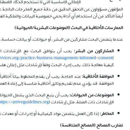
الإملائي الأساسية التي لا تستخدم الذكاء الاصطناع
المؤلفون مسؤولون عن التحقق الدقيق من دقة جميع المخرجات الناتجة عن 
أيضاً التأكد من أن استخدام أي أداة يحمي خصوصية البيانات والملكية الف
الممارسات الأخلاقية في البحث (الموضوعات البشرية/الحيوانية)
عندما يتضمن البحث مشاركين من البشر، أو حيوانات، أو بيانات حساسة، ي
المشاركون من البشر:
يجب أن يتوافق البحث مع الإرشادات ال
rvices.org/practice/business/management/informed-consent
(
كيفية معالجة ذلك. يجب إجراء البحث وفقاً لإرشادات مثل إعلان هلسنكي (
الموافقة الأخلاقية:
عند الحاجة، يجب أن يقدم المخطوط بياناً أخلاق
الموافقة. قد يؤدي عدم تقديم وثائق أخلاقية مناسبة إلى إعادة العم
الموضوعات من الحيوانات:
يجب أن يتبع البحث الذي يشمل الحيوانات مبادئ البدائل والح
الإرشادات ذات الصلة، مثل إرشادات ARRIVE (
). يعد تقديم بيان أخلاقي مناسب يؤكد الموافقة المؤسسية إلزامياً.
https://arriveguidelines.org
المخاطر:
إذا كان العمل يتضمن مواد كيميائية أو إجراءات أو معدات
تضارب المصالح (المصالح المتنافسة)