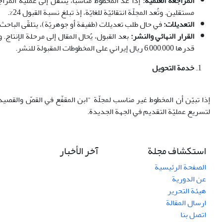
المراجعة العلمية:
مستقلين. وتُعد المجلّة انتقائيّة للغايّة، إذ تبلغ نسبة القبول 24%.
التعديلات:
في حال طلب تعديلات (طفيفة أو جوهريّة)، يتلقّى الباحث 
القرار النهائي والنشر:
قدرها 6,000,000 ريال إيراني على المخطوطات المقبولة للنشر.
خدمة التحويل
إذا تبيّن أن المخطوط غير مناسب لمجلّة "ابن المقفّع في القصّ والقصيد
لتسريع عمليّة التقديم في الجهة الجديدة.
استكشاف مجلة
آخر الأخبار
الصفحة الرئيسية
عن الدورية
هيئة التحرير
ارسال المقالة
اتصل بنا