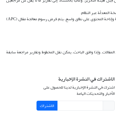
المراجعة 5 أسابيع. ويُتخذ قرار القبول أو الرفض من قِبل هيئة التحرير، وغالباً بالاستناد إلى تقارير ما لا يقلّ عن مراجعين
 المعدلّة عبر النظام.
بعد القبول، يُحال المقال إلى مرحلة الإنتاج. ويُطلب من الباحثين إكمال اتفاقيّة النشر. ولدعم استدامة النشر عالي الجودة وإتاحة المحتوى على نطاق واسع، يتم فرض رسوم معالجة مقال (APC)
 المقالات. وإذا وافق الباحث، يمكن نقل المخطوط وتقارير مراجعة سابقة
الاشتراك في النشرة الإخبارية
اشترك في النشرة الإخبارية لدينا للحصول على
الأخبار والتحديثات الهامة
الاشتراك