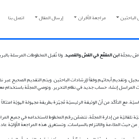
 الباحثين
مراجعة الأقران
إرسال المقال
اتصل بنا
اصّ بمجلّة
ابن المقفّع في القصّ والقصيد
. ولا تُقبل المخطوطات المرسلة بالبر
أبحاثهم وفقاً لإرشادات الباحثين. ويتم التقديم الصحيح عبر نظام المجلّة المخصص (مثل holarOne
 المراسل إنشاء حساب جديد في نظام التحرير. وتوصي المجلّة باستخدام معرف RCID
يّة، مع التأكّد من أنّ الوثيقة الرئيسيّة مُجهّزة بطريقة مجهولة الهويّة امتثال
نيّة تلقائيّة من إدارة المجلّة، تتضمّن رقم المخطوط لاستخدامه في جميع المرا