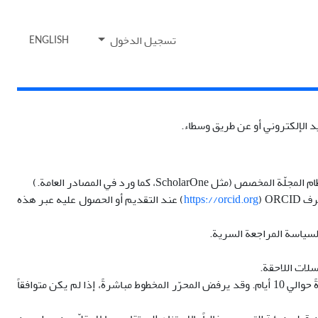
تسجيل الدخول
ENGLISH
يد الإلكتروني أو عن طريق وسطاء.
Sc، كما ورد في المصادر العامة.)
O ‏(
https://orcid.org
) عند التقديم أو الحصول عليه عبر هذه
اً لسياسة المراجعة السرية.
سلات اللاحقة.
يخضع التقديم في البدايّة لتقييم من قِبل المحرّر من حيث الملاءمة والالتزام بالسياسات. وتستغرق هذه المراجعة الأوّليّة عادةً حوالي 10 أيام. وقد يرفض المحرّر المخطوط مباشرةً، إذا لم يكن متوافقاً