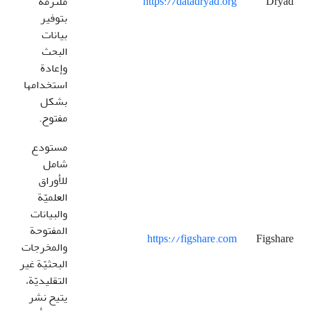
Dryad
https://datadryad.org
ملتزمة
بتوفير
بيانات
البحث
وإعادة
استخدامها
بشكل
مفتوح.
مستودع
شامل
للأوراق
العلميّة
والبيانات
المفتوحة
https://figshare.com
Figshare
والمخرجات
البحثيّة غير
التقليديّة،
يتيح نشر