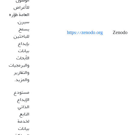
الوصول
للأغراض
العامة طوّره
سيرن،
يسمح
https://zenodo.org
Zenodo
للباحثين
بإيداع
بيانات
الأبحاث
والبرمجيات
والتقارير
والمزيد.
مستودع
الإيداع
الذاتي
التابع
لخدمة
بيانات