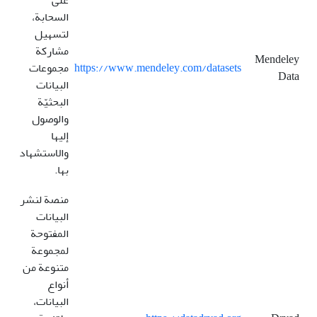
على
السحابة،
لتسهيل
مشاركة
Mendeley
https://www.mendeley.com/datasets
مجموعات
Data
البيانات
البحثيّة
والوصول
إليها
والاستشهاد
بها.
منصة لنشر
البيانات
المفتوحة
لمجموعة
متنوعة من
أنواع
البيانات،