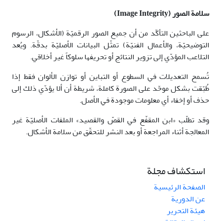
سلامة الصور
(Image Integrity)
على الباحثين التأكّد من أن جميع الصور الرقميّة (الأشكال، الرسوم
التوضيحيّة، والأعمال الفنيّة) تمثّل البيانات الأصليّة بدقّة. ويُعد
التلاعب المؤدّي إلى تزوير النتائج أو تحريفها سلوكاً غير أخلاقي.
تُسمح التعديلات في السطوع أو التباين أو توازن الألوان فقط إذا
طُبّقت بشكل موحّد على الصورة كاملة، شريطة أن ألا يؤدّي ذلك إلى
حذف أو إخفاء أي معلومات موجودة في الأصل.
وقد تطلّب «ابن المقفّع في القصّ والقصيد» الملفات الأصليّة غير
المعالجة أثناء المراجعة أو بعد النشر للتحقّق من سلامة الأشكال.
استكشاف مجلة
الصفحة الرئيسية
عن الدورية
هيئة التحرير