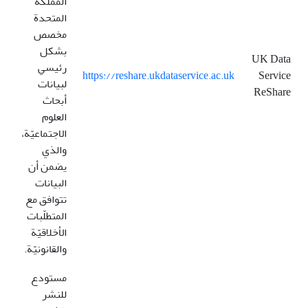
المملكة
المتحدة
مخصص
بشكل
UK Data
رئيسي
https://reshare.ukdataservice.ac.uk
Service
لبيانات
ReShare
أبحاث
العلوم
الاجتماعيّة،
والذي
يضمن أن
البيانات
تتوافق مع
المتطلّبات
الأخلاقيّة
والقانونيّة.
مستودع
للنشر