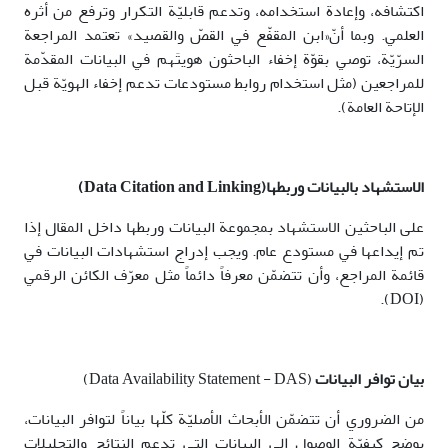
اكتشافه، وإعادة استخدامه، وتدعم قابليّة التكرار وترفع من أثره
العلمي. وبما أنّ«ابن المقفّع في القصّ والقصيد» تعتمد المراجعة
السرّيّة، توصي بقوّة إخفاء الباحثون هويتَهم في البيانات المقدّمة
للمراجعين (مثل استخدام روابط مستودعات تدعم إخفاء الهويّة قبل
الإتاحة العامة).
الاستشهاد بالبيانات وربطها(
Data Citation and Linking
)
على الباحثين الاستشهاد بمجموعة البيانات وربطها داخل المقال إذا
تم إيداعها في مستودع عام. ويجب إدراج استشهادات البيانات في
قائمة المراجع، وأن تتضمّن معرفاً دائماً مثل معرّف الكائن الرقمي
(DOI).
بيان توافر البيانات
(Data Availability Statement - DAS)
من الضروري أن تتضمّن الأبحاث الأصليّة كلّها بياناً لتوافر البيانات،
يوضح كيفيّة الوصول إلى البيانات التي تدعم النتائج والتحليلات