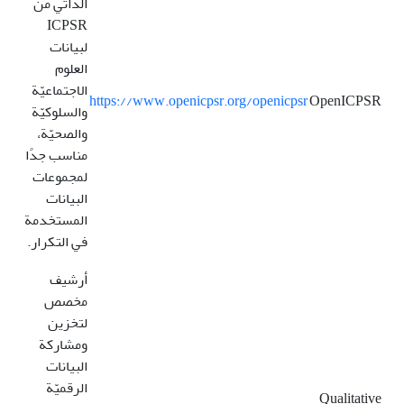
الذاتي من
ICPSR
لبيانات
العلوم
الاجتماعيّة
https://www.openicpsr.org/openicpsr
OpenICPSR
والسلوكيّة
والصحيّة،
مناسب جدًا
لمجموعات
البيانات
المستخدمة
في التكرار.
أرشيف
مخصص
لتخزين
ومشاركة
البيانات
الرقميّة
Qualitative