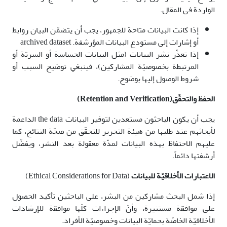
الواردة في المقال.
إذا كانت البيانات متاحة للجمهور، يجب أن يتضمّن البيان روابط
أو إشارات إلى مستودع البيانات المؤرشفة. archived dataset
إذا تعذّر نشر البيانات (مثل البيانات الحساسة أو السريّة أو
المرتبطة بخصوصيّة المشاركين)، فينبغي توضيح السبب أو
شروط الوصول إليها بوضوح.
الحفظ والتحقّق(
Retention and Verification
)
يجب أن يكون الباحثون مستعدين لتوفير البيانات the data الداعمة
لأبحاثهم عند طلبها من هيئة التحرير للتحقّق من صحّة النتائج، كما
عليهم الاحتفاظ بهذه البيانات لمدّة معقولة بعد النشر، ويفضّل
أرشفتها دائماً.
الاعتبارات الأخلاقيّة للبيانات
(Ethical Considerations for Data)
إذا شمل البحث مشاركين من البشر، على الباحثين تأكيد الحصول
على موافقة مستنيرة، وأنّ الإجراءات كلّها موافقة للإرشادات
الأخلاقيّة الخاصّة بحمايّة البيانات وخصوصيّة الأفراد.