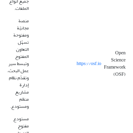
جميع أنواع
الملفات.
منصة
مجانيّة
ومفتوحة
تسهّل
التعاون
Open
المفتوح
Science
https://osf.io
وتبسط سير
Framework
عمل البحث،
(OSF)
وتقدّم نظام
إدارة
مشاريع
منظم
ومستودع.
مستودع
مفتوح