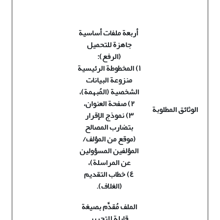
أربعة ملفات أساسية
جاهزة للتحميل
(الرفع):
١) المخطوطة الرئيسية
منزوعة البيانات
الشخصية (المُبهمة)،
٢) صفحة العنوان،
الوثائق المطلوبة
٣) نموذج الإقرار
بتضارب المصالح
(موقع من المؤلف/
المؤلفين المسؤولين
عن المراسلة)،
٤) خطاب التقديم
(الغلاف).
الملف مُقدَّم بصيغة
قابلة للتحرير