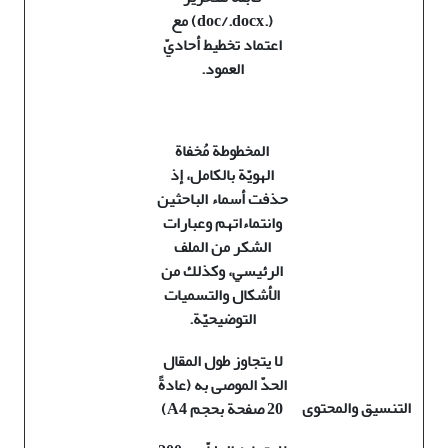
(.doc/.docx)
مع
اعتماد تخطيط أحاديّ
العمود
.
المخطوطة مُخفاة
الهويّة بالكامل، إذ
حذفت أسماء الباحثين
وانتماءاتهم وعبارات
الشكر من الملف
الرئيسي، وكذلك من
الأشكال والتسميات
التوضيحيّة
.
لا يتجاوز طول المقال
الحدّ الموصى به
(عادةً
التنسيق والمحتوى
20 صفحة بحجم
A4
)