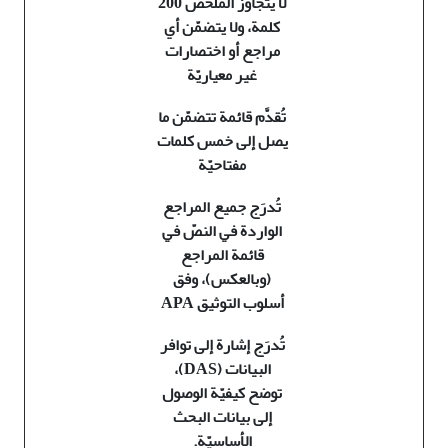
لا يتجاوز الملخّص 200
كلمة، ولا يتضمّن أي
مراجع أو اختصارات
غير معياريّة
تُقدَّم قائمة تتضمّن ما
يصل إلى خمس كلمات
مفتاحيّة
تُدرَج جميع المراجع
الواردة في النصّ في
قائمة المراجع
(وبالعكس)، وفق
أسلوب التوثيق
APA
تُدرَج إشارة إلى توافر
البيانات
(DAS)
،
توضح كيفيّة الوصول
إلى بيانات البحث
الأساسيّة
.