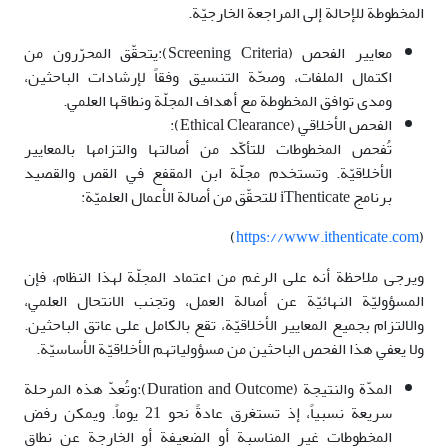
المخطوطة للإحالة إلى المراجعة الخارجيّة.
معايير الفحص (Screening Criteria):يتحقّق المحرّرون من
اكتمال الملفات، وصحّة التنسيق وفقاً لإرشادات الباحثين،
ومدى توافق المخطوطة مع أهداف المجلّة ونطاقها العلمي.
الفحص الأخلاقي (Ethical Clearance):
تُفحص المخطوطات للتأكّد من أصالتها والتزامها بالمعايير
الأخلاقيّة. وتستخدم مجلّة ابن المقفع في القص والقصيد
برنامج iThenticate للتحقّق من أصالة الأعمال العلميّة:
)
https://www.ithenticate.com
(
ويرجى ملاحظة أنه على الرغم من اعتماد المجلّة لهذا النظام، فإن
المسؤوليّة النهائيّة عن أصالة العمل، وتجنب الانتحال العلمي،
والالتزام بجميع المعايير الأخلاقيّة، تقع بالكامل على عاتق الباحثين.
ولا يعفي هذا الفحص الباحثين من مسؤولياتهم الأخلاقيّة الأساسيّة.
المدّة والنتيجة (Duration and Outcome):وتُعدّ هذه المرحلة
سريعة نسبياً، إذ تستغرق عادةً نحو 21 يوماً. ويمكن رفض
المخطوطات غير المناسبة أو الضعيفة أو الخارجة عن نطاق