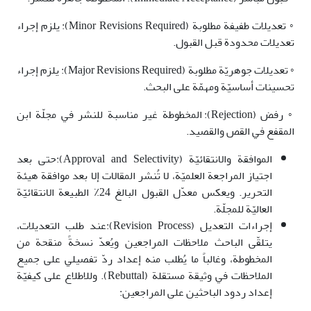
◦ تعديلات طفيفة مطلوبة (Minor Revisions Required): يلزم إجراء
تعديلات محدودة قبل القبول.
◦ تعديلات جوهريّة مطلوبة (Major Revisions Required): يلزم إجراء
تحسينات أساسيّة ومهمّة على البحث.
◦ رفض (Rejection): المخطوطة غير مناسبة للنشر في مجلّة ابن
المقفع في القص والقصيد.
الموافقة والانتقائيّة (Approval and Selectivity):حتى بعد
اجتياز المراجعة العلميّة، لا تُنشر المقالات إلا بعد موافقة هيئة
التحرير. ويعكس معدّل القبول البالغ 24٪ الطبيعة الانتقائيّة
العاليّة للمجلّة.
إجراءات التعديل (Revision Process):عند طلب التعديلات،
يتلقّى الباحث ملاحظات المراجعين ويُعدّ نسخةً منقحة من
المخطوطة، وغالباً ما يُطلب منه إعداد ردّ تفصيلي على جميع
الملاحظات في وثيقة مستقلة (Rebuttal). وللاطلاع على كيفيّة
إعداد ردود الباحثين على المراجعين: