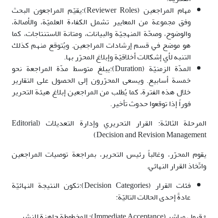
مهام المراجعين (Reviewer Roles):يقيّم المراجعون البحث
وفق مجموعة من المعايير تشمل الكفاءة العلميّة، والأصالة،
والوضوح، وصحّة المنهجيّة والبيانات، ومتانة الاستنتاجات، كما
هو موضح في قسم إرشادات المراجعين. ويُتوقع منهم كذلك
التنبه لأي إشكالات أخلاقيّة وإبلاغ المحرّر بها.
المدّة الزمنيّة (Duration):يبلغ متوسط مدّة المراجعة نحو
خمسة أسابيع. ويسعى المحرّرون إلى الحصول على التقارير
خلال هذه الفترة، كما يُطلب من المراجعين إبلاغ هيئة التحرير
فوراً إذا توقعوا حدوث تأخير.
المرحلة الثالثة: القرار التحريري وإدارة التعديلات (Editorial
Decision and Revision Management)
يقوم المحرّر، وغالباً رئيس التحرير، بمراجعة توصيات المراجعين
واتّخاذ القرار النهائي.
فئات القرار (Decision Categories):تكون النتيجة النهائيّة
عادةً إحدى الحالات التاليّة:
◦ قبول مباشر (Immediate Acceptance): المخطوطة جاهزة للنشر.