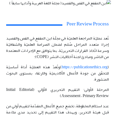
Peer Review Process
تُعد عمليّة المراجعة العلميّة في مجلّة ابن المقفع في القص والقصيد
إجراءً متعدد المراحل صُمّم لضمان الصرامة العلميّة والشفافيّة
وسرعة اتّخاذ القرارات التحريريّة، بما يتوافق مع الإجراءات المعتمدة
من الناشر ومبادئ لجنة أخلاقيات النشر (COPE):
(
https://publicationethics.org
)وتُعَدّ هذه العمليّة أداة أساسيّة
للتحقّق من جودة الأعمال الأكاديميّة والارتقاء بمستوى البحوث
المنشورة.
المرحلة الأولى: التقييم التحريري الأوّلي (Initial Editorial
Assessment – Primary Review)
عند استلام المخطوطة، تخضع جميع الأعمال المقدّمة لتقييم أولي من
قبل هيئة التحرير، ويهدف هذا التقييم إلى تحديد مدى ملاءمة