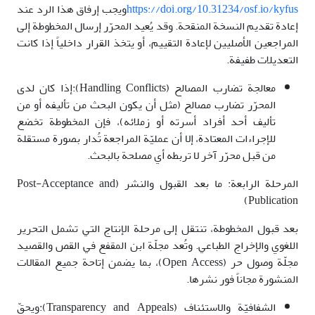
https://doi.org/10.31234/osf.io/kyfus
ويجب إرفاق هذا الرد عند
إعادة تقديم النسخة المنقحة. وقد يُعيد المحرّر إرسال المخطوطة إلى
المراجعين الأصليين لإعادة التقييم، أو يتخذ القرار داخلياً إذا كانت
التعديلات طفيفة.
معالجة تضارب المصالح (Handling Conflicts):إذا كان لدى
المحرّر تضارب مصالح (مثل أن يكون البحث من تأليفه أو من
تأليف أحد أفراد أسرته أو زملائه)، فإن المخطوطة تخضع
للإجراءات المعتادة، إلا أن عمليّة المراجعة تُدار بصورة مستقلة
من قبل محرّر آخر لا تربطه أي مصلحة بالبحث.
المرحلة الرابعة: ما بعد القبول والنشر (Post-Acceptance and
Publication)
بعد قبول المخطوطة، تنتقل إلى مرحلة الإنتاج التي تشمل التحرير
اللغوي والإخراج الطباعي. وتُعد مجلّة ابن المقفع في القص والقصيد
مجلّة وصول حر (Open Access)، بما يضمن إتاحة جميع المقالات
المنشورة مجاناً فور نشرها.
الشفافيّة والاستئناف (Transparency and Appeals):ويحقّ