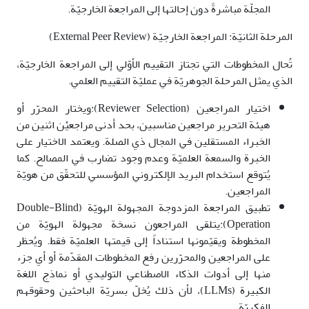
المجلّة مباشرةً دون إحالتها إلى المراجعة الخارجيّة.
المرحلة الثانيّة: المراجعة الخارجيّة (External Peer Review)
تُحال المخطوطات التي تجتاز التقييم الأوّلي إلى المراجعة الخارجيّة،
الذي يمثل المرحلة الجوهريّة في عمليّة التقييم العلمي.
اختيار المراجعين (Reviewer Selection):ويختار المحرّر أو
هيئة التحرير مراجعين مناسبين، بحد أدنى مراجعيْن اثنين من
الخبراء المستقلين في المجال ذي الصلة. ويعتمد الاختيار على
الخبرة والسمعة العلميّة وعدم وجود تضارب في المصالح. كما
يُتوقع استخدام البريد الإلكتروني المؤسسي للتحقّق من هويّة
المراجعين.
تطبيق المراجعة المزدوجة المجهولة الهويّة (Double-Blind
Operation):يتلقى المراجعون نسخة مجهولة الهويّة من
المخطوطة ويقيّمونها استناداً إلى قيمتها العلميّة فقط. ويُحظر
على المراجعين والمحرّرين رفع المخطوطات المقدّمة أو أي جزء
منها إلى أدوات الذكاء الاصطناعي التوليدي أو نماذج اللغة
الكبيرة (LLMs)، لأن ذلك يُخلّ بسريّة الباحثين وحقوقهم
الفكريّة.