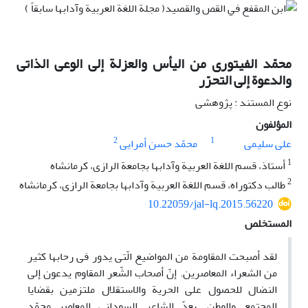
محمّد الفیتوری من الیأس والعزلة إلى الوعی الذاتی
والدعوة إلى التحرّر
نوع المستند : پژوهشی
المؤلفون
2
1
علی سلیمی
محمّد حسن أمرایی
1
أستاذ، قسم اللغة العربیة وآدابها بجامعة الرازی، کرمانشاه
2
طالب دکتوراه، قسم اللغة العربیة وآدابها بجامعة الرازی، کرمانشاه
10.22059/jal-lq.2015.56220
المستخلص
لقد أصبحت المقاومة من المواضیع الّتی یدور فی رحابها کثیر
من الشعراء المعاصرین. إنّ أصحاب الشّعر المقاوم یدعون إلى
النضال للحصول على الحریة والاستقلال ملتزمین بقضایا
المجتمع والوطن. یعدّ الشاعر السودانی المعاصر محمّد