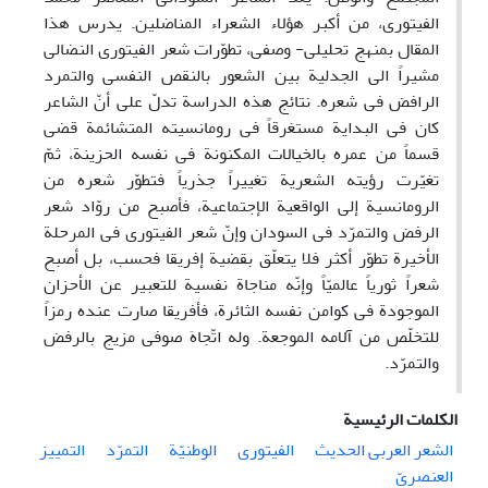
الفیتوری، من أکبر هؤلاء الشعراء المناضلین. یدرس هذا
المقال بمنهج تحلیلی- وصفی، تطوّرات شعر الفیتوری النضالی
مشیراً الى الجدلیة بین الشعور بالنقص النفسی والتمرد
الرافض فی شعره. نتائج هذه الدراسة تدلّ على أنّ الشاعر
کان فی البدایة مستغرقاً فی رومانسیته المتشائمة قضى
قسماً من عمره بالخیالات المکنونة فی نفسه الحزینة، ثمّ
تغیّرت رؤیته الشعریة تغییراً جذریاً فتطوّر شعره من
الرومانسیة إلى الواقعیة الإجتماعیة، فأصبح من روّاد شعر
الرفض والتمرّد فی السودان وإنّ شعر الفیتوری فی المرحلة
الأخیرة تطوّر أکثر فلا یتعلّق بقضیة إفریقا فحسب، بل أصبح
شعراً ثوریاً عالمیّاً وإنّه مناجاة نفسیة للتعبیر عن الأحزان
الموجودة فی کوامن نفسه الثائرة، فأفریقا صارت عنده رمزاً
للتخلّص من آلامه الموجعة. وله اتّجاهَ صوفی مزیج بالرفض
والتمرّد.
الكلمات الرئيسية
الشعر العربی الحدیث
الفیتوری
الوطنیّة
التمرّد
التمییز
العنصریّ