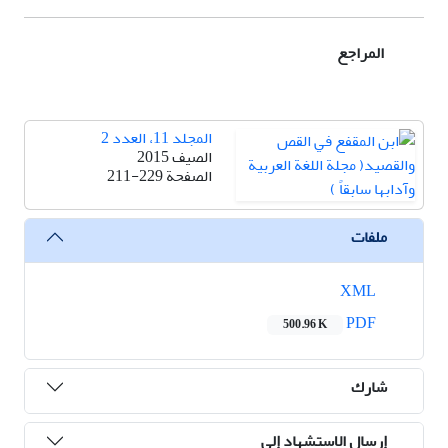
المراجع
المجلد 11، العدد 2
الصيف 2015
الصفحة
211-229
ملفات
XML
PDF
500.96 K
شارك
إرسال الاستشهاد إلى