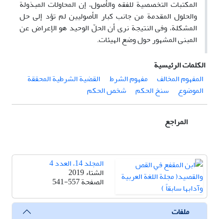
المکتبات التخصصیة للفقه والأصول، إن المحاولات المبذولة
والحلول المقدمة من جانب کبار الأصولیین لم تؤد إلى حل
المشکلة، وفی النتیجة نرى أن الحلّ الوحید هو الإعراض عن
المبنى المشهور حول وضع الهیئات.
الكلمات الرئيسية
المفهوم المخالف
مفهوم الشرط
القضیة الشرطیة المحققة
الموضوع
سنخ الحکم
شخص الحکم
المراجع
المجلد 14، العدد 4
الشتاء 2019
الصفحة
541-557
ملفات