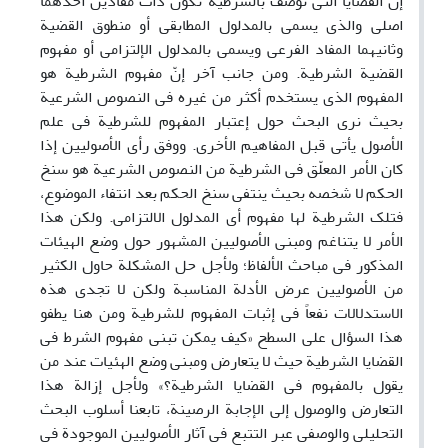
إنّ القضایا التی توصف بالشرطیة تکون ذات مفادین أحدهما
اصلی والذی یسمى بالمدلول المطابقی أو منطوق القضیة
وثانیهما المفاد الفرعی ویسمى بالمدلول الإلتزامی أو مفهوم
القضیة الشرطیة. ومن جانب آخر إنّ مفهوم الشرطیة هو
المفهوم الذی یستخدم أکثر من غیره فی النصوص الشرعیة
بحیث نرى البحث حول إعتبار المفهوم للشرطیة فی علم
الأصول یأتی قبل المفاهیم الأخرى. ووفق رأی الأصولیین إذا
کان الأمر المعلّق فی الشرطیة من النصوص الشرعیة هو سنخ
الحکم لا شخصه بحیث ینتفی سنخ الحکم بعد انتفاء الموضوع،
فتلک الشرطیة لها مفهوم أی المدلول الالتزامی. ولکن هذا
الأمر لا یتناغم ومبنى الأصولیین المشهور حول وضع الهیئات
المذکور فی مباحث الألفاظ؛ ولأجل حل المشکلة حاول الکثیر
من الأصولیین عرض الأدلة المناسبة ولکن لا تجدی هذه
الاستدلالات نفعاً فی إثبات المفهوم للشرطیة ومن هنا یطفو
هذا السؤال على السطح «کیف یمکن تبنی مفهوم الشرط فی
القضایا الشرطیة حیث لا یتعارض ومبنى وضع الهئیات عند من
یقول بالمفهوم فی القضایا الشرطیة؟» ولأجل إزالة هذا
التعارض والوصول إلى الإجابة الرصینة، تابعنا أسلوب البحث
التحلیلی والوصفی عبر التتبع فی آثار الأصولیین الموجودة فی