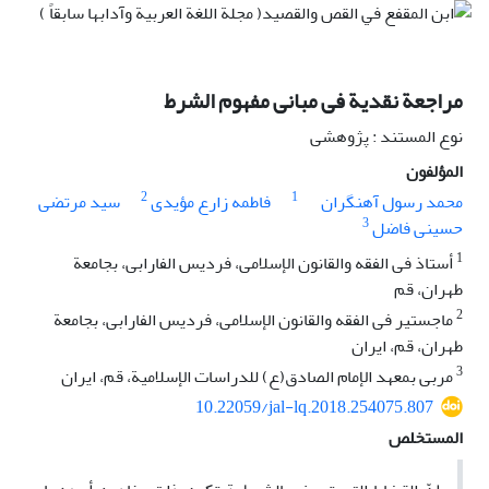
مراجعة نقدیة فی مبانی مفهوم الشرط
نوع المستند : پژوهشی
المؤلفون
2
1
محمد رسول آهنگران
فاطمه زارع مؤیدی
سید مرتضى
3
حسینی فاضل
1
أستاذ فی الفقه والقانون الإسلامی، فردیس الفارابی، بجامعة
طهران، قم
2
ماجستیر فی الفقه والقانون الإسلامی، فردیس الفارابی، بجامعة
طهران، قم، ایران
3
مربی بمعهد الإمام الصادق(ع) للدراسات الإسلامیة، قم، ایران
10.22059/jal-lq.2018.254075.807
المستخلص