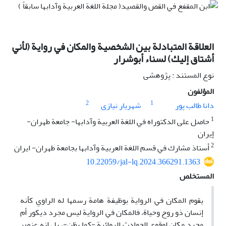
العلاقة المتبادلة بين الشخصية والمكان في رواية (لأني
أشتاق إليك) لسناء أبوشرار
نوع المستند : پژوهشی
المؤلفون
2
1
دانا طالب پور
شهریار نیازی
1
حاصل على الدكتوراه في اللغة العربية وآدابها- جامعة طهران-
إيران
2
أستاذ مشارك في قسم اللغة العربية وآدابها بجامعة طهران- ايران
10.22059/jal-lq.2024.366291.1363
المستخلص
يقوم المكان في الرواية بوظيفة هامة رسمها له الراوي كأنه
إنسان ذو روح وحياة، فالمكان في الرواية ليس مجرد ديكور أم
مجرد مكان لوقوع الحوادث الروائية -كما يظن-، بل إنه عنصر