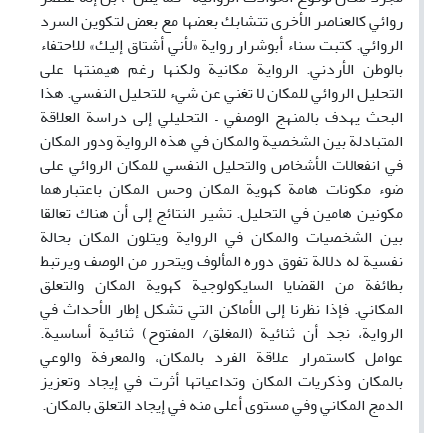
روائي كالعناصر الأخرى تتشابك بعضها مع بعض لتكوين السرد
الروائي. كتبت سناء أبوشرار رواية «لأني أشتاق إليك» للاحتفاء
بالوطن الأردني. الرواية مكانية ولكنها رغم هيمنتها على
التحليل الروائي للمكان لا تغني عن شيء للتحليل النفسي. هذا
البحث يهدف بالمنهج الوصفي – التحليلي إلى دراسة العلاقة
المتبادلة بين الشخصية والمكان في هذه الرواية ودور المكان
في انفعالات الأشخاص والتحليل النفسي للمكان الروائي على
ضوء مكونات هامة كهوية المكان وحس المكان باعتبارهما
مكونين هامين في التحليل. تشير النتائج إلى أن هناك تعالقا
بين الشخصيات والمكان في الرواية ويتلون المكان بحالة
نفسية له دلالة تفوق دوره المألوف ويتحرر من الوصف ويرتبط
بطائفة من القضايا السايكولوجية كهوية المكان والتعلق
المكاني. فإذا نظرنا إلى الأماكن التي تشكل إطار الأحداث في
الرواية، نجد أن ثنائية (المغلق/ المفتوح) ثنائية أساسية.
عوامل كاستمرار علاقة الفرد بالمكان، والمعرفة والوعي
بالمكان وذكريات المكان وتداعياتها أثرت في إيجاد وتعزيز
الدمج المكاني وفي مستوى أعلى منه في إيجاد التعلق بالمكان.