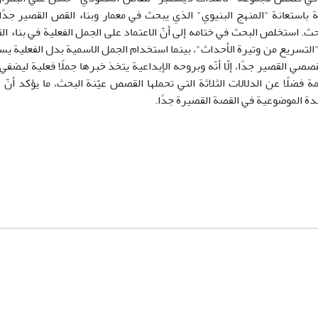
باستعانة "المنهج البنيوي" الذي يبحث في معمار وبناء القص القصير جدًا
حث. استخلص البحث في ختامه إلى أنّ الاعتماد على الجمل الفعلية في بناء ا
و"التسريع من وتيرة الأحداث"، بينما استخدام الجمل الاسمية بدل الفعلية ي
صي القصير جدًا، إلّا أنّه وبروحه الإبداعية يتخذ خبرها جملًا فعلية ليض
ة فضلًا عن الدلالات الثلاثة التي تحملها القصص عيّنة البحث، ما يؤكد أنّ 
وحدة الموضوعية في القصة القصيرة جدًا.