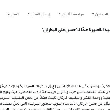
 الباحثين
مراجعة الأقران
إرسال المقال
اتصل بنا
ة القصيرة جدًا لـ"حسن علي البطران"
الحديث، والسبب في هذه التطورات يرجع إلى الظروف السياسية والاجتماعية وا
إحدى هذه التقدمات التي جرت ولا تزال في ساحة الأدب القصصي، حيث يقوم ا
صصية ووحدة الفكر والتكثيف كأركان ثابتة، فضلاً عن بعض التقنيات السردية
لنقّاد من ضمن الأركان الأساسية للنوع. تتمحور الدراسة التي نحنُ بصدده
ملها في قصص مجموعة "ناهدات ديسمبر" للقاص السعودي "حسن علي البطران