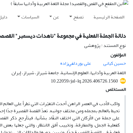
الصفحة الرئيسية
تصفح
عن
السياسات
دليل
دلالة الجملة الفعلية في مجموعة "ناهدات ديسمبر" القصصي
نوع المستند : پژوهشی
المؤلفون
حسین کیانی
علی بوردلفي‌زاده
اللغة العربية وآدابها، العلوم الإنسانية، جامعة شيراز، شيراز، إيران
10.22059/jal-lq.2026.406726.1560
المستخلص
واكب الأدب في العصر الراهن أحدث التغيّرات التي تطرأ على العالم 
تحيط بالعالم بمجمله ومن مختلف جوانبه. تعدّ القصة القصيرة جدًا 
على جملة من الأركان التي اختلف النقّاد بشأنها، فيتأرجح ذكر الق
كفعلية الجمل، والمفارقة، وتخييب أفق الانتظار، والتي جعلها بعض ا
فعلية في القصة القصيرة جدًا، وتبيين دورها والدلالات التي تح