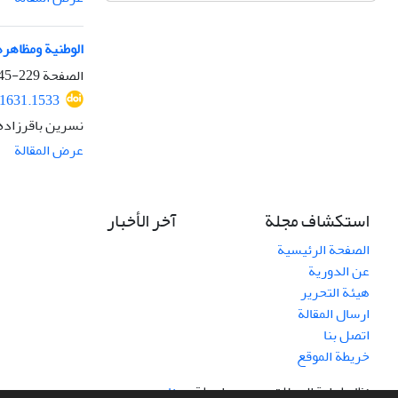
الوطنیة ومظاهرها 
الصفحة
229-245
01631.1533
نسرین باقرزاد
عرض المقالة
استكشاف مجلة
آخر الأخبار
الصفحة الرئيسية
عن الدورية
هيئة التحرير
ارسال المقالة
اتصل بنا
خريطة الموقع
نظام إدارة المجلات.
صمم بواسطة
سیناوب