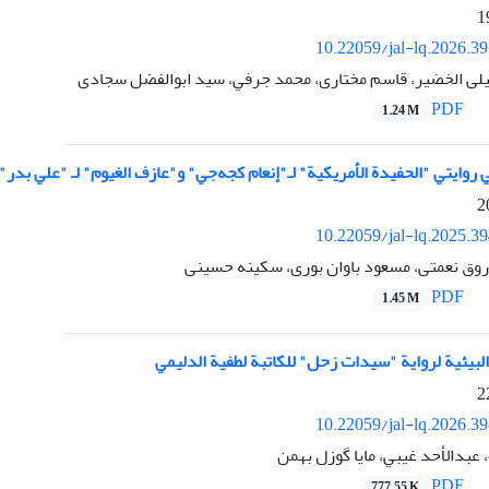
10.22059/jal-lq.2026.3
لی الخضیر، قاسم مختاری، محمد جرفي، سید ابوالفضل سجادی
PDF
1.24 M
"الحفيدة الأمريكية" لـ"إنعام كجه‌جي" و"عازف الغيوم" لـ "علي بدر" وفق نظرية DSL لـ روبن لاكوف (بالتركيز على 
10.22059/jal-lq.2025.3
روق نعمتی، مسعود باوان ‌بوری، سکینه حسینی
PDF
1.45 M
البیئیة لرواية "سيدات زحل" للكاتبة لطفية الدليمي
10.22059/jal-lq.2026.3
 عبدالأحد غیبي، مایا گوزل بهمن
PDF
777.55 K