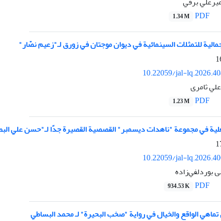
یرعلي برقي
PDF
1.34 M
لية للتمثلات السينمائية في ديوان موجتان في زورق لـ"زعيم نصّار"
10.22059/jal-lq.2026.4
لي ثامری
PDF
1.23 M
فعلية في مجموعة "ناهدات ديسمبر" القصصية القصيرة جدًا لـ"حسن علي البط
10.22059/jal-lq.2026.4
 بوردلفي‌زاده
PDF
934.53 K
ماهي الواقع والخيال في رواية "صخب البحيرة" لـ محمد البساطي