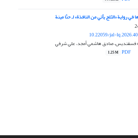
في رواية «الثلج یأتي من النافذة» لـ حنّا مینة
10.22059/jal-lq.2026.4
ه فسقندیس، صادق هاشمي أمجد، علي شرفي
PDF
1.25 M