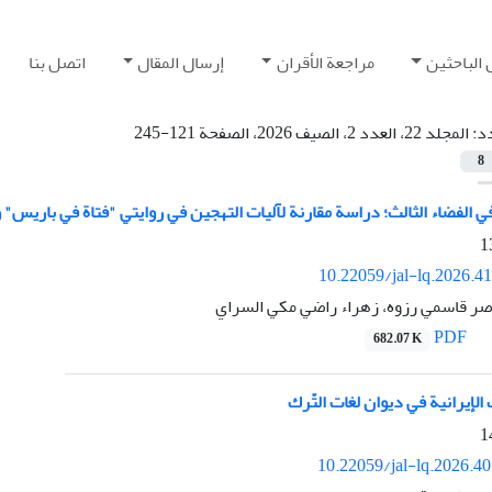
 الباحثين
مراجعة الأقران
إرسال المقال
اتصل بنا
دد:
المجلد 22، العدد 2، الصيف 2026، الصفحة 121-245
8
في الفضاء الثالث؛ دراسة مقارنة لآليات التهجين في روايتي "فتاة في باريس
10.22059/jal-lq.2026.4
اصر قاسمي رزوه، زهراء راضي مكي السراي
PDF
682.07 K
 الإیرانیة في دیوان لغات التّرك
10.22059/jal-lq.2026.4