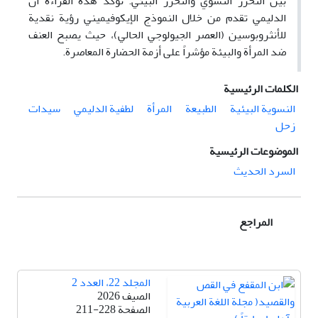
بين التحرر النسوي والتحرر البيئي. تؤكد هذه القراءة أن
الدليمي تقدم من خلال النموذج الإيكوفيميني رؤية نقدية
للأنثروبوسين (العصر الجيولوجي الحالي)، حيث يصبح العنف
ضد المرأة والبيئة مؤشراً على أزمة الحضارة المعاصرة.
الكلمات الرئيسية
النسویة البیئیة
الطبيعة
المرأة
لطفية الدليمي
سيدات
زحل
الموضوعات الرئيسية
السرد الحديث
المراجع
المجلد 22، العدد 2
الصيف 2026
الصفحة
211-228