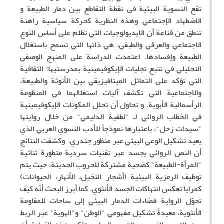
تقع النسویة البیئیة فی نقطة التقاطع بین دمار الطبیعة و
الاضطهاد الإجتماعي وهذه النظریة کحرکة سیاسیة راهنة
تنطق من قناعة أن الایدیولوجیات التي تظلم علی أساس النوع
الاجتماعي والعرقي والطبقي، هي ذاتها التي تسمح باستغلال
الطبیعة وإفسادها. اعتمدت الدراسة علی المنهج الوصفي
التحليلي في تتبع تجليات الإيكوفيمينية بمدرستيها: الثقافية
التي تؤكد على التماثل الميتافيزيقي بين الأنوثة والطبيعة،
والاجتماعية التي تكشف آليات استغلالهما في المنظومة
الرأسمالية الأبوية. و تحاول أن تحلل المكونات الإيكوفيمينية
في الخطاب الروائي لـ "لطفية الدليمي" من خلال روايتها
"سيدات زحل"، باعتبارها نموذجاً للأدب النسوي العربي الذي
يعيد تشكيل الوعي البيئي عبر منظور جندري. وكشفت النتائج
أن النص الروائي يجسد عبر تقنيات سردية متطورة ثنائية
"المرأة-الطبيعة" كضحية مشتركة للحروب الحديثة، حيث يتم
توظيف الرمزية البيئية (أشجار النخيل، الأنهار، الحيوانات)
كمرايا تعكس انتهاكات الجسد الأنثوي. كما أبرز البحث أنّه كيف
تحوّل الرواية فضاءات الدمار البيئي إلى ساحات للمقاومة
الأنثوية، معيدةً تشكيل مفهومي "الوطن" و"الهوية" عبر الربط