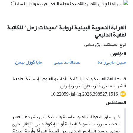
القراءة النسویة البیئیة لرواية "سيدات زحل" للكاتبة
لطفية الدليمي
نوع المستند : پژوهشی
المؤلفون
مهین حاجي‌زاده
عبدالأحد غیبي
مایا گوزل بهمن
قسم اللغة العربیة و آدابها، كلیة الآداب و العلوم الإنسانیة، جامعة
الشهید مدني بأذربیجان، تبریز، إیران
10.22059/jal-lq.2026.398527.1516
المستخلص
في سياق التحولات الجيوسياسية والبيئية التي يشهدها العصر
الحديث، برزت النسویة البیئیة أو "الإيكوفيميني "كإطار نظري
نقدي يجسد التلاحم الجدلي بين قضية المرأة وأزمة البيئة.