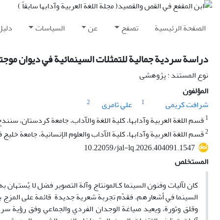
الصفحة الرئيسية
تصفح
عن
السياسات
دليل
دراسة سردية جمالية للتمثلات السينمائية في ديوان موجتا
نوع المستند : پژوهشی
المؤلفون
2
1
شرافت کریمی
علي ثامری
1
قسم اللغة العربية وآدابها، کلیة اللغة والآداب، جامعة کردستان، سنندج
2
قسم اللغة العربية وآدابها، كلیة الآداب والعلوم الإنسانية، جامعة خليج
10.22059/jal-lq.2026.404091.1547
المستخلص
كان لآليات وفنون السينما كـالمونتاج وآلة التصوير فضل لا يُستهان
السينما في أشعارهم، فقدّم تجربة شعرية جديدة قائمة على المزج
وقلق وثورة، ويعيد صياغة الوجدان الفردي والجماعي وفق رؤية سرد