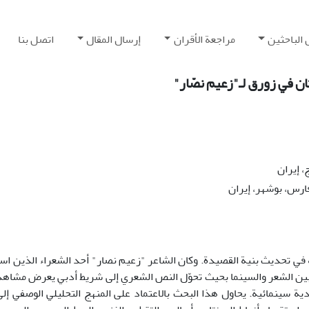
 الباحثين
مراجعة الأقران
إرسال المقال
اتصل بنا
ن في زورق لـ"زعيم نصّار"
، إیران
 فارس، بوشهر، إيران
 به في تحديث بنية القصيدة. وكان الشاعر "زعيم نصار" أحد الشعراء الذين ا
 بين الشعر والسينما بحيث تحوّل النص الشعري إلى شريط أدبي يعرض مشاه
ية سينمائية. يحاول هذا البحث بالاعتماد على المنهج التحليلي الوصفي إ