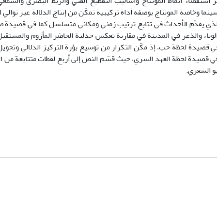
 استقصاء أنماط المونتاج وأساليب التقطيع الفني والربط البصري والس
نما وخاصة المونتاج بوصفه أداة تركيبية تمكّن من إنتاج الدلالة عبر توالي ا
 الذي يقدّم الأحداث في تتابع ترتيب زمني ومكاني متسلسل كما في قصيدة ص
لوباء والذعر في المدينة في مقاربة تعكس جدلية الحاضر المأزوم والمستقبل 
في قصيدة لحظة حب، إذ مكّن التكرار من توسيع بؤرة التركيز الدلالي وتحوي
 في قصيدة لحظة العهد السري، حيث قسّم النص إلى أربع لقطات متتابعة من ال
يو الشعري.