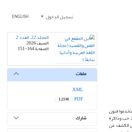
تسجيل الدخول
ENGLISH
المجلد 22، العدد 2
الصيف 2026
الصفحة
151-164
ملفات
XML
PDF
1.23 M
ستخدموا فنون
شارك
د حب وذاكرة
لى الكشف عن