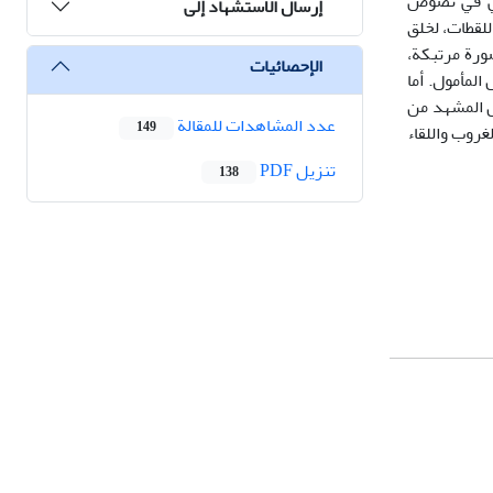
معي في نصوص
إرسال الاستشهاد إلى
للقطات، لخلق
ورة مرتبكة،
الإحصائيات
المأمول. أما
ل المشهد من
عدد المشاهدات للمقالة
149
غروب واللقاء
تنزیل PDF
138