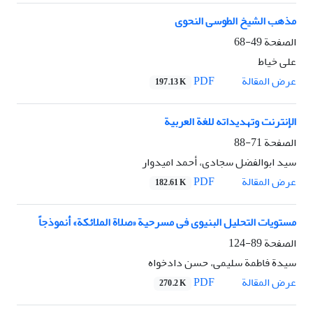
مذهب الشیخ الطوسی النحوی
الصفحة
49-68
علی خیاط
PDF
عرض المقالة
197.13 K
الإنترنت وتهدیداته للغة العربیة
الصفحة
71-88
سید ابوالفضل سجادی، أحمد امیدوار
PDF
عرض المقالة
182.61 K
مستویات التحلیل البنیوی فی مسرحیة «صلاة الملائکة» أنموذجاً
الصفحة
89-124
سیدة فاطمة سلیمی، حسن دادخواه
PDF
عرض المقالة
270.2 K