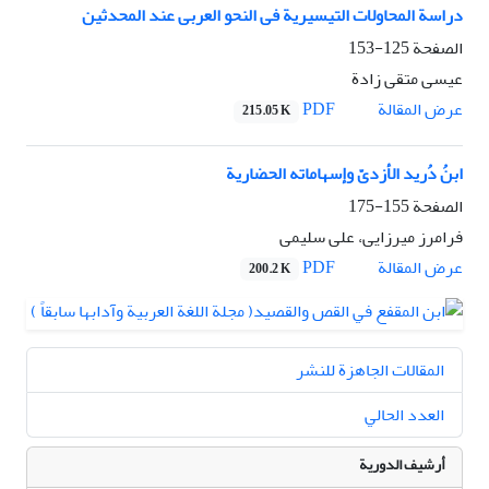
دراسة المحاولات التیسیریة فی النحو العربی عند المحدثین
الصفحة
125-153
عیسى متقی زادة
PDF
عرض المقالة
215.05 K
ابنُ دُرید الأزدیّ وإسهاماته الحضاریة
الصفحة
155-175
فرامرز میرزایی، علی سلیمی
PDF
عرض المقالة
200.2 K
المقالات الجاهزة للنشر
العدد الحالي
أرشيف الدورية