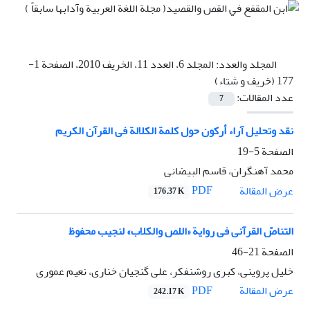
المجلد والعدد:
المجلد 6، العدد 11، الخريف 2010، الصفحة 1-
177 (خریف و شتاء)
عدد المقالات:
7
نقد وتحلیل آراء أرکون حول کلمة الکلالة فی القرآن الکریم
الصفحة
5-19
محمد آهنگران، قاسم البیضانی
PDF
عرض المقالة
176.37 K
التناصّ القرآنی فی روایة «اللص والکلاب» لنجیب محفوظ
الصفحة
21-46
خلیل پروینی، کبرى روشنفکر، علی گنجیان خناری، نعیم عموری
PDF
عرض المقالة
242.17 K